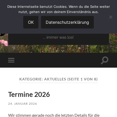
Diese Internetseite benutzt Cookies. Wenn du die Seite weiter
nutzt, gehen wir von deinem Einverständnis aus.
GARTENBAUVEREIN
OBERGLAIM E.V.
OK
Datenschutzerklärung
... immer was los!
Suchfe
Mobile-
ein-/a
Menü
ein-/ausblenden
KATEGORIE:
AKTUELLES
(SEITE 1 VON 8)
Termine 2026
24. JANUAR 2026
Wir stimmen gerade noch die letzten Details für die