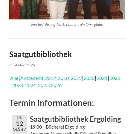
Vereinsführung Gartenbauverein Oberglaim
Saatgutbibliothek
6. MÄRZ 2024
Alle
Anstehend
2017
2018
2019
2020
2021
2022
2023
2024
2025
2026
Termin Informationen:
Saatgutbibliothek Ergolding
DI.
12
19:00
Bücherei Ergolding
MÄRZ
An diesem Abend stellt die Bücherei Ergolding