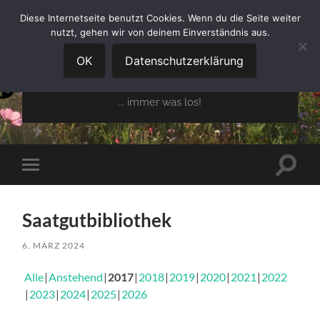
Diese Internetseite benutzt Cookies. Wenn du die Seite weiter
nutzt, gehen wir von deinem Einverständnis aus.
GARTENBAUVEREIN
OBERGLAIM E.V.
OK
Datenschutzerklärung
... immer was los!
Suchfe
Mobile-
ein-/a
Menü
ein-/ausblenden
Saatgutbibliothek
6. MÄRZ 2024
Alle
Anstehend
2017
2018
2019
2020
2021
2022
2023
2024
2025
2026