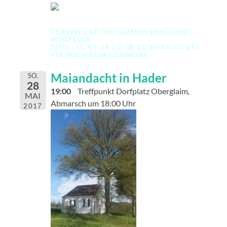
CSIEWEKE
AT THE
GERMAN LANGUAGE
WIKIPEDIA
[
GFDL
,
CC BY-SA 3.0
OR
CC BY-SA 3.0 DE
],
VIA WIKIMEDIA COMMONS
Maiandacht in Hader
SO.
28
19:00
Treffpunkt Dorfplatz Oberglaim,
MAI
Abmarsch um 18:00 Uhr
2017