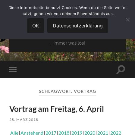
Diese Internetseite benutzt Cookies. Wenn du die Seite weiter
nutzt, gehen wir von deinem Einverständnis aus.
GARTENBAUVEREIN
OBERGLAIM E.V.
OK
Datenschutzerklärung
... immer was los!
Suchfe
Mobile-
ein-/a
Menü
ein-/ausblenden
SCHLAGWORT:
VORTRAG
Vortrag am Freitag, 6. April
28. MÄRZ 2018
Alle
Anstehend
2017
2018
2019
2020
2021
2022