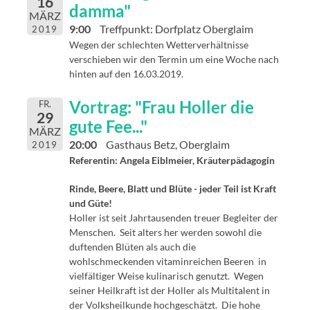
16
damma"
MÄRZ
9:00
Treffpunkt: Dorfplatz Oberglaim
2019
Wegen der schlechten Wetterverhältnisse
verschieben wir den Termin um eine Woche nach
hinten auf den 16.03.2019.
Vortrag: "Frau Holler die
FR.
29
gute Fee..."
MÄRZ
20:00
Gasthaus Betz, Oberglaim
2019
Referentin: Angela Eiblmeier, Kräuterpädagogin
Rinde, Beere, Blatt und Blüte - jeder Teil ist Kraft
und Güte!
Holler ist seit Jahrtausenden treuer Begleiter der
Menschen. Seit alters her werden sowohl die
duftenden Blüten als auch die
wohlschmeckenden vitaminreichen Beeren in
vielfältiger Weise kulinarisch genutzt. Wegen
seiner Heilkraft ist der Holler als Multitalent in
der Volksheilkunde hochgeschätzt. Die hohe