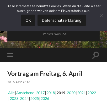
Diese Internetseite benutzt Cookies. Wenn du die Seite weiter
nutzt, gehen wir von deinem Einverständnis aus.
GARTENBAUVEREIN
OBERGLAIM E.V.
OK
Datenschutzerklärung
... immer was los!
Suchfe
Mobile-
ein-/a
Menü
ein-/ausblenden
Vortrag am Freitag, 6. April
28. MÄRZ 2018
Alle
Anstehend
2017
2018
2019
2020
2021
2022
2023
2024
2025
2026