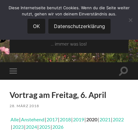
Diese Internetseite benutzt Cookies. Wenn du die Seite weiter
nutzt, gehen wir von deinem Einverständnis aus.
GARTENBAUVEREIN
OBERGLAIM E.V.
OK
Datenschutzerklärung
... immer was los!
Suchfe
Mobile-
ein-/a
Menü
ein-/ausblenden
Vortrag am Freitag, 6. April
28. MÄRZ 2018
Alle
Anstehend
2017
2018
2019
2020
2021
2022
2023
2024
2025
2026