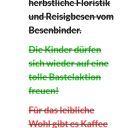
herbstliche Floristik
und Reisigbesen vom
Besenbinder.
Die Kinder dürfen
sich wieder auf eine
tolle Bastelaktion
freuen!
Für das leibliche
Wohl gibt es Kaffee