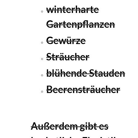
winterharte
Gartenpflanzen
Gewürze
Sträucher
blühende Stauden
Beerensträucher
Außerdem gibt es