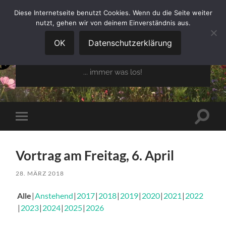
Diese Internetseite benutzt Cookies. Wenn du die Seite weiter
nutzt, gehen wir von deinem Einverständnis aus.
GARTENBAUVEREIN
OBERGLAIM E.V.
OK
Datenschutzerklärung
... immer was los!
Suchfe
Mobile-
ein-/a
Menü
ein-/ausblenden
Vortrag am Freitag, 6. April
28. MÄRZ 2018
Alle
Anstehend
2017
2018
2019
2020
2021
2022
2023
2024
2025
2026