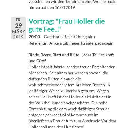
verschieben wir den Termin um eine Woche nach
hinten auf den 16.03.2019.
Vortrag: "Frau Holler die
FR.
29
gute Fee..."
MÄRZ
20:00
Gasthaus Betz, Oberglaim
2019
Referentin: Angela Eiblmeier, Kräuterpädagogin
Rinde, Beere, Blatt und Blüte - jeder Teil ist Kraft
und Güte!
Holler ist seit Jahrtausenden treuer Begleiter der
Menschen. Seit alters her werden sowohl die
duftenden Blüten als auch die
wohlschmeckenden vitaminreichen Beeren in
vielfältiger Weise kulinarisch genutzt. Wegen
seiner Heilkraft ist der Holler als Multitalent in
der Volksheilkunde hochgeschätzt. Die hohe
Ehrerbietung die dem wuchskräftigen Strauch
entgegen gebracht wird kommt auch im
überlieferten Brauchtum zum Ausdruck: Vor dem
Holler soll man den Hut ziehen!