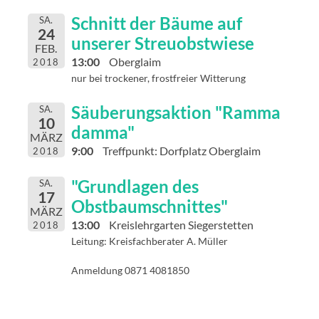
Schnitt der Bäume auf
SA.
24
unserer Streuobstwiese
FEB.
13:00
Oberglaim
2018
nur bei trockener, frostfreier Witterung
Säuberungsaktion "Ramma
SA.
10
damma"
MÄRZ
9:00
Treffpunkt: Dorfplatz Oberglaim
2018
"Grundlagen des
SA.
17
Obstbaumschnittes"
MÄRZ
13:00
Kreislehrgarten Siegerstetten
2018
Leitung: Kreisfachberater A. Müller
Anmeldung 0871 4081850