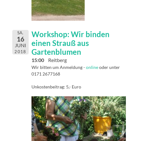
Workshop: Wir binden
SA.
16
einen Strauß aus
JUNI
Gartenblumen
2018
15:00
Reitberg
Wir bitten um Anmeldung -
online
oder unter
0171 2677168
Unkostenbeitrag: 5,- Euro