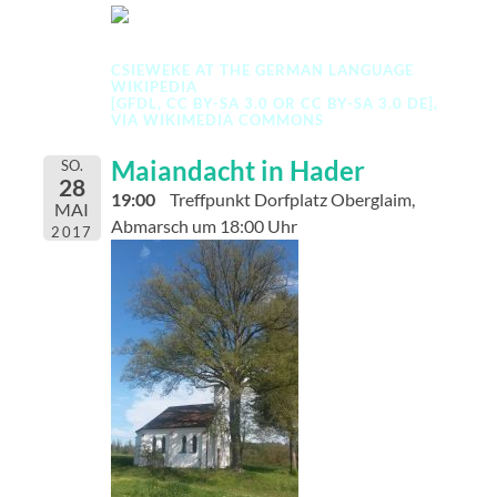
CSIEWEKE
AT THE
GERMAN LANGUAGE
WIKIPEDIA
[
GFDL
,
CC BY-SA 3.0
OR
CC BY-SA 3.0 DE
],
VIA WIKIMEDIA COMMONS
Maiandacht in Hader
SO.
28
19:00
Treffpunkt Dorfplatz Oberglaim,
MAI
Abmarsch um 18:00 Uhr
2017