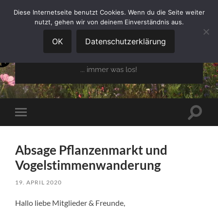
Diese Internetseite benutzt Cookies. Wenn du die Seite weiter
nutzt, gehen wir von deinem Einverständnis aus.
GARTENBAUVEREIN
OBERGLAIM E.V.
OK
Datenschutzerklärung
... immer was los!
Suchfe
Mobile-
ein-/a
Menü
ein-/ausblenden
Absage Pflanzenmarkt und
Vogelstimmenwanderung
19. APRIL 2020
Hallo liebe Mitglieder & Freunde,