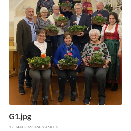
G1.jpg
12. MAI 2023
450
x
450 PX