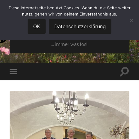
Diese Internetseite benutzt Cookies. Wenn du die Seite weiter
nutzt, gehen wir von deinem Einverständnis aus.
GARTENBAUVEREIN
OBERGLAIM E.V.
OK
Datenschutzerklärung
... immer was los!
Suchfe
Mobile-
ein-/a
Menü
ein-/ausblenden