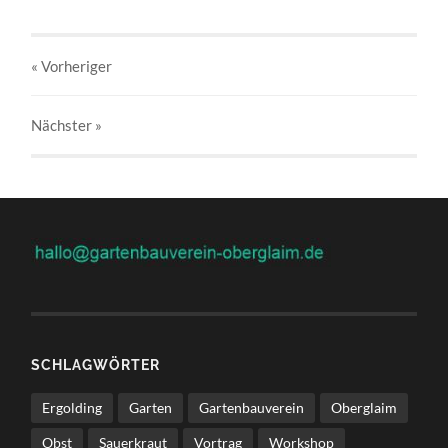
« Vorheriger
Nächster
»
SCHLAGWÖRTER
Ergolding
Garten
Gartenbauverein
Oberglaim
Obst
Sauerkraut
Vortrag
Workshop