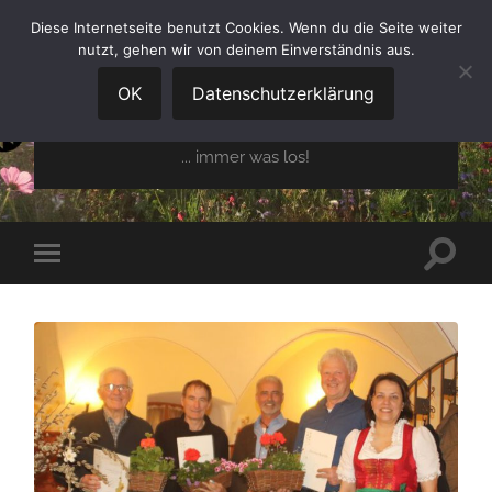
Diese Internetseite benutzt Cookies. Wenn du die Seite weiter
nutzt, gehen wir von deinem Einverständnis aus.
GARTENBAUVEREIN
OBERGLAIM E.V.
OK
Datenschutzerklärung
... immer was los!
Suchfe
Mobile-
ein-/a
Menü
ein-/ausblenden