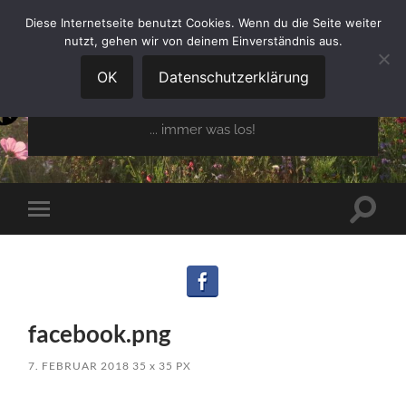
Diese Internetseite benutzt Cookies. Wenn du die Seite weiter
nutzt, gehen wir von deinem Einverständnis aus.
GARTENBAUVEREIN
OBERGLAIM E.V.
OK
Datenschutzerklärung
... immer was los!
Suchfe
Mobile-
ein-/a
Menü
ein-/ausblenden
facebook.png
7. FEBRUAR 2018
35
x
35 PX