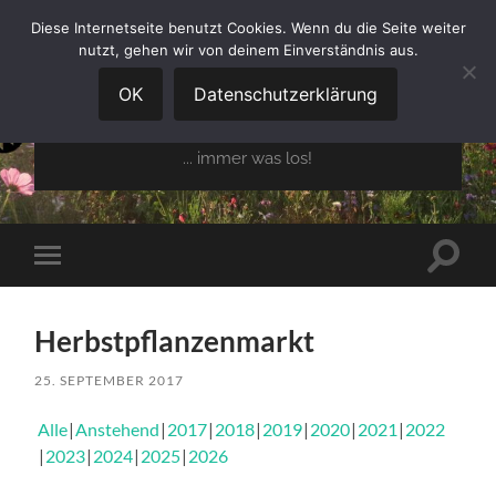
Diese Internetseite benutzt Cookies. Wenn du die Seite weiter
nutzt, gehen wir von deinem Einverständnis aus.
GARTENBAUVEREIN
OBERGLAIM E.V.
OK
Datenschutzerklärung
... immer was los!
Suchfe
Mobile-
ein-/a
Menü
ein-/ausblenden
Herbstpflanzenmarkt
25. SEPTEMBER 2017
Alle
Anstehend
2017
2018
2019
2020
2021
2022
2023
2024
2025
2026