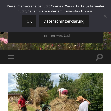
Diese Internetseite benutzt Cookies. Wenn du die Seite weiter
nutzt, gehen wir von deinem Einverständnis aus.
GARTENBAUVEREIN
OBERGLAIM E.V.
OK
Datenschutzerklärung
... immer was los!
Suchfe
Mobile-
ein-/a
Menü
ein-/ausblenden