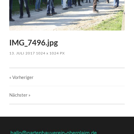
IMG_7496.jpg
13. JULI 2017
1024
x
1024 PX
« Vorheriger
Nächster
»