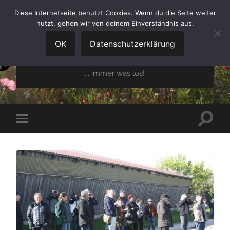
Diese Internetseite benutzt Cookies. Wenn du die Seite weiter
nutzt, gehen wir von deinem Einverständnis aus.
GARTENBAUVEREIN
OBERGLAIM E.V.
OK
Datenschutzerklärung
... immer was los!
Suchfe
Mobile-
ein-/a
Menü
ein-/ausblenden