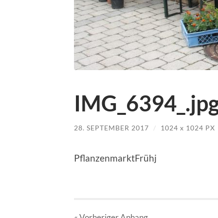
IMG_6394_.jp
28. SEPTEMBER 2017
/
1024
x
1024 PX
PflanzenmarktFrühj
« Vorheriger
Anhang