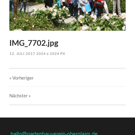
IMG_7702.jpg
12. JULI 2017
1024
x
1024 PX
« Vorheriger
Nächster
»