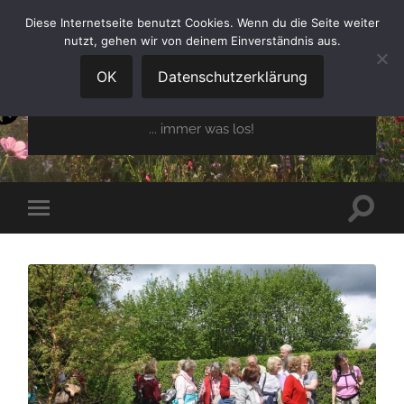
Diese Internetseite benutzt Cookies. Wenn du die Seite weiter
nutzt, gehen wir von deinem Einverständnis aus.
GARTENBAUVEREIN
OBERGLAIM E.V.
OK
Datenschutzerklärung
... immer was los!
Suchfe
Mobile-
ein-/a
Menü
ein-/ausblenden