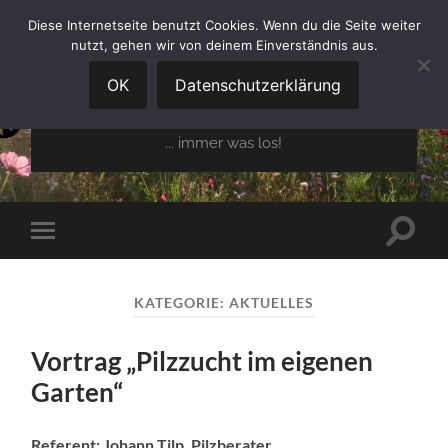
Diese Internetseite benutzt Cookies. Wenn du die Seite weiter
nutzt, gehen wir von deinem Einverständnis aus.
GARTENBAUVEREIN
OBERGLAIM E.V.
OK
Datenschutzerklärung
... immer was los!
Suchfe
Mobile-
ein-/a
Menü
ein-/ausblenden
KATEGORIE:
AKTUELLES
Vortrag „Pilzzucht im eigenen
Garten“
Referent: Johann Tilp, Pilzberater