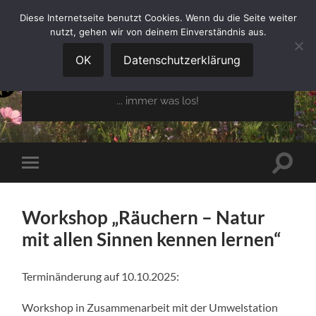
Diese Internetseite benutzt Cookies. Wenn du die Seite weiter
nutzt, gehen wir von deinem Einverständnis aus.
GARTENBAUVEREIN
OBERGLAIM E.V.
OK
Datenschutzerklärung
... immer was los!
Suchfe
Mobile-
ein-/a
Menü
ein-/ausblenden
Workshop „Räuchern – Natur
mit allen Sinnen kennen lernen“
Terminänderung auf 10.10.2025:
Workshop in Zusammenarbeit mit der Umwelstation