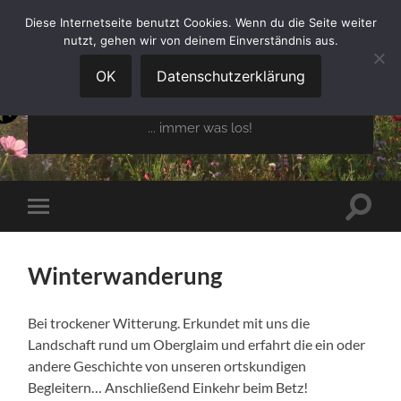
Diese Internetseite benutzt Cookies. Wenn du die Seite weiter
nutzt, gehen wir von deinem Einverständnis aus.
GARTENBAUVEREIN
OBERGLAIM E.V.
OK
Datenschutzerklärung
... immer was los!
Suchfe
Mobile-
ein-/a
Menü
ein-/ausblenden
Winterwanderung
Bei trockener Witterung. Erkundet mit uns die
Landschaft rund um Oberglaim und erfahrt die ein oder
andere Geschichte von unseren ortskundigen
Begleitern… Anschließend Einkehr beim Betz!