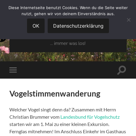
Diese Internetseite benutzt Cookies. Wenn du die Seite weiter
nutzt, gehen wir von deinem Einverständnis aus.
GARTENBAUVEREIN
OBERGLAIM E.V.
OK
Datenschutzerklärung
... immer was los!
Suchfe
Mobile-
ein-/a
Menü
ein-/ausblenden
Vogelstimmenwanderung
Welcher Vogel singt denn da? Zusammen mit Herrn
Christian Brummer vom
Landesbund für Vogelschutz
starten wir am 1. Mai zu einer kleinen Exkursion.
Fernglas mitnehmen! Im Anschluss Einkehr im Gasthaus