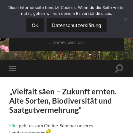
Diese Internetseite benutzt Cookies. Wenn du die Seite weiter
nutzt, gehen wir von deinem Einverständnis aus.
GARTENBAUVEREIN
OBERGLAIM E.V.
OK
Datenschutzerklärung
... immer was los!
Suchfe
Mobile-
ein-/a
Menü
ein-/ausblenden
„Vielfalt säen – Zukunft ernten.
Alte Sorten, Biodiversität und
Saatgutvermehrung“
Hier
geht es zum Online-Seminar unseres
Landesverbandes