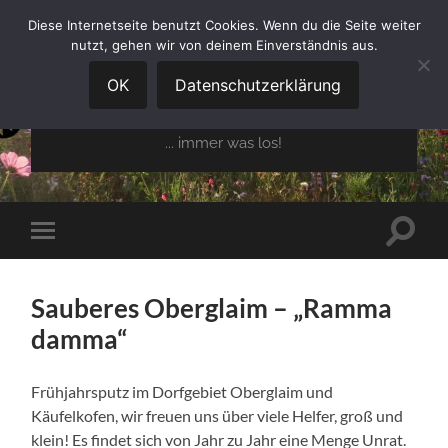
Diese Internetseite benutzt Cookies. Wenn du die Seite weiter
nutzt, gehen wir von deinem Einverständnis aus.
GARTENBAUVEREIN
OBERGLAIM E.V.
OK
Datenschutzerklärung
... immer was los!
Suchfe
Mobile-
ein-/a
Menü
ein-/ausblenden
Sauberes Oberglaim – „Ramma
damma“
Frühjahrsputz im Dorfgebiet Oberglaim und
Käufelkofen, wir freuen uns über viele Helfer, groß und
klein! Es findet sich von Jahr zu Jahr eine Menge Unrat.