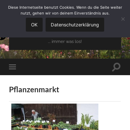
Diese Internetseite benutzt Cookies. Wenn du die Seite weiter
nutzt, gehen wir von deinem Einverständnis aus.
GARTENBAUVEREIN
OBERGLAIM E.V.
OK
Datenschutzerklärung
... immer was los!
Suchfe
Mobile-
ein-/a
Menü
ein-/ausblenden
Pflanzenmarkt