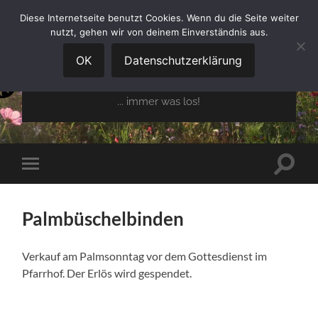
Diese Internetseite benutzt Cookies. Wenn du die Seite weiter
nutzt, gehen wir von deinem Einverständnis aus.
GARTENBAUVEREIN
OBERGLAIM E.V.
OK
Datenschutzerklärung
... immer was los!
Suchfe
Mobile-
ein-/a
Menü
ein-/ausblenden
Palmbüschelbinden
Verkauf am Palmsonntag vor dem Gottesdienst im
Pfarrhof. Der Erlös wird gespendet.