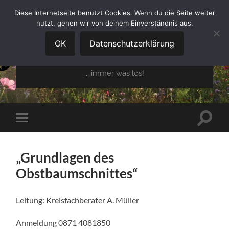
Diese Internetseite benutzt Cookies. Wenn du die Seite weiter
nutzt, gehen wir von deinem Einverständnis aus.
GARTENBAUVEREIN
OBERGLAIM E.V.
OK
Datenschutzerklärung
... immer was los!
Suchfe
Mobile-
ein-/a
Menü
ein-/ausblenden
„Grundlagen des
Obstbaumschnittes“
Leitung: Kreisfachberater A. Müller
Anmeldung 0871 4081850